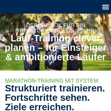
DEIN E-BOOK FÜR EIN
STRUKTURIERTES LAUFJAHR!
Lauf-Training clever
planen – für Einsteiger
& ambitionierte Läufer
MARATHON-TRAINING MIT SYSTEM
Strukturiert trainieren.
Fortschritte sehen.
Ziele erreichen.