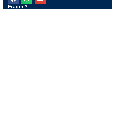
Fragen?
Solltest Du Fragen haben, wende Dich sehr gerne an
uns!
KONTAKT
Erfolge unserer Läufer
und Läuferinnen
Links
TRAINING &
TEAM
COACHING
BLOG